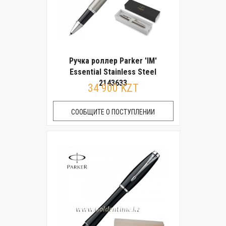
Ручка роллер Parker 'IM'
Essential Stainless Steel
2143633
34 900 KZT
СООБЩИТЕ О ПОСТУПЛЕНИИ