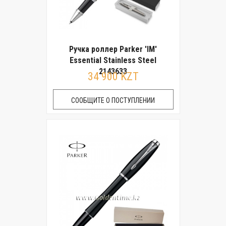
Ручка роллер Parker 'IM'
Essential Stainless Steel
2143633
34 900 KZT
СООБЩИТЕ О ПОСТУПЛЕНИИ