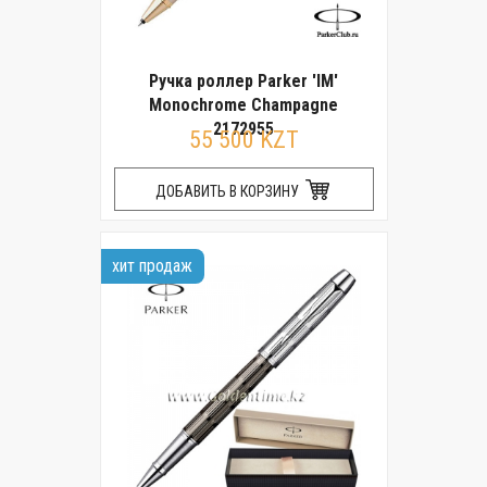
Ручка роллер Parker 'IM'
Monochrome Champagne
2172955
55 500 KZT
ДОБАВИТЬ В КОРЗИНУ
хит продаж