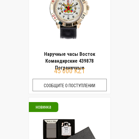
Наручные часы Восток
Командирские 439878
Пограничные
45 000 KZT
СООБЩИТЕ О ПОСТУПЛЕНИИ
новинка