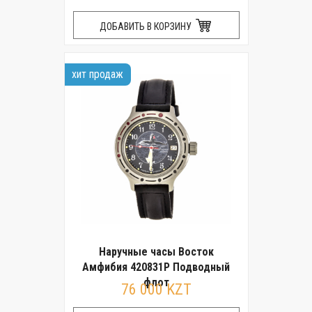
ДОБАВИТЬ В КОРЗИНУ
хит продаж
Наручные часы Восток
Амфибия 420831Р Подводный
флот
76 000 KZT