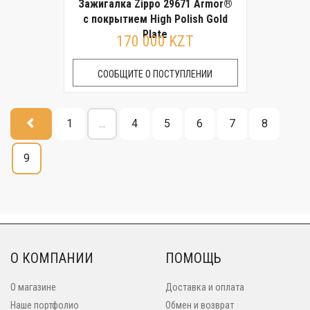
Зажигалка Zippo 29671 Armor®
с покрытием High Polish Gold
Plate
170 000 KZT
СООБЩИТЕ О ПОСТУПЛЕНИИ
1
...
4
5
6
7
8
9
О КОМПАНИИ
ПОМОЩЬ
О магазине
Доставка и оплата
Наше портфолио
Обмен и возврат