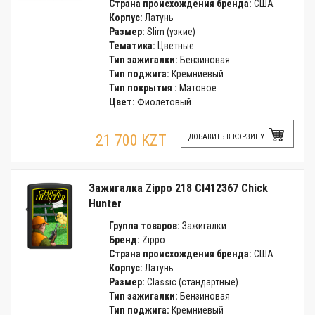
Страна происхождения бренда:
США
Корпус:
Латунь
Размер:
Slim (узкие)
Тематика:
Цветные
Тип зажигалки:
Бензиновая
Тип поджига:
Кремниевый
Тип покрытия :
Матовое
Цвет:
Фиолетовый
21 700 KZT
ДОБАВИТЬ В КОРЗИНУ
Зажигалка Zippo 218 CI412367 Chick
Hunter
Группа товаров:
Зажигалки
Бренд:
Zippo
Страна происхождения бренда:
США
Корпус:
Латунь
Размер:
Classic (стандартные)
Тип зажигалки:
Бензиновая
Тип поджига:
Кремниевый