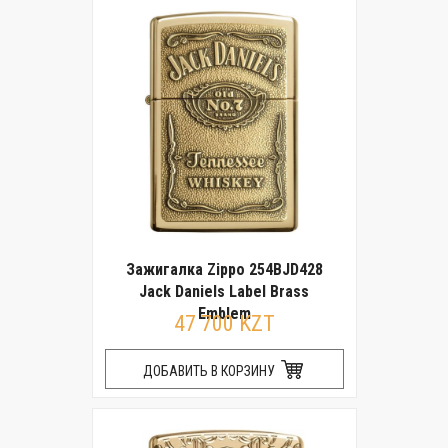
Зажигалка Zippo 254BJD428
Jack Daniels Label Brass
Emblem
47 700 KZT
ДОБАВИТЬ В КОРЗИНУ