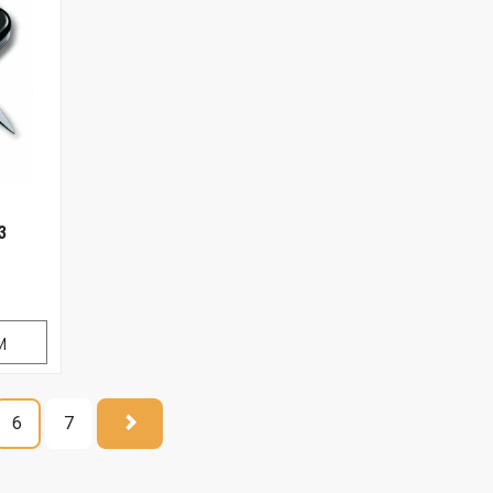
3
И
6
7