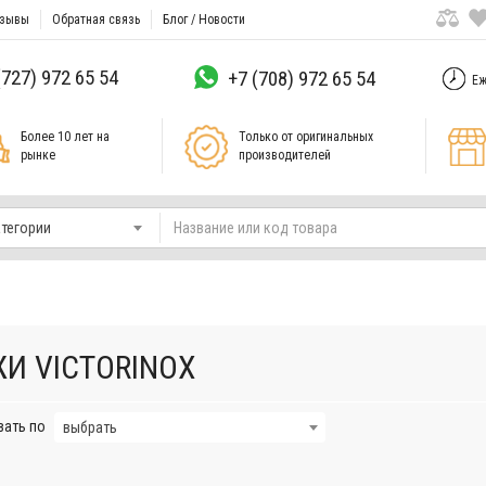
зывы
Обратная связь
Блог / Новости
(727) 972 65 54
+7 (708) 972 65 54
Еж
Более 10 лет на
Только от оригинальных
рынке
производителей
атегории
И VICTORINOX
вать по
выбрать