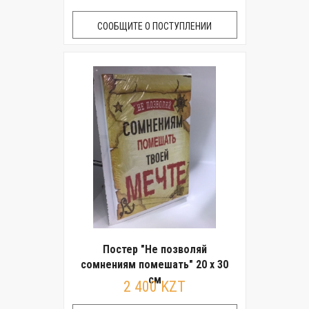
СООБЩИТЕ О ПОСТУПЛЕНИИ
Постер "Не позволяй
сомнениям помешать" 20 x 30
см
2 400 KZT