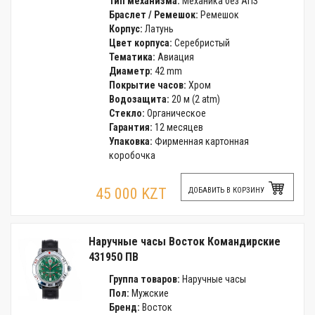
Тип механизма:
Механика без АПЗ
Браслет / Ремешок:
Ремешок
Корпус:
Латунь
Цвет корпуса:
Серебристый
Тематика:
Авиация
Диаметр:
42 mm
Покрытие часов:
Хром
Водозащита:
20 м (2 atm)
Стекло:
Органическое
Гарантия:
12 месяцев
Упаковка:
Фирменная картонная
коробочка
45 000 KZT
ДОБАВИТЬ В КОРЗИНУ
Наручные часы Восток Командирские
431950 ПВ
Группа товаров:
Наручные часы
Пол:
Мужские
Бренд:
Восток