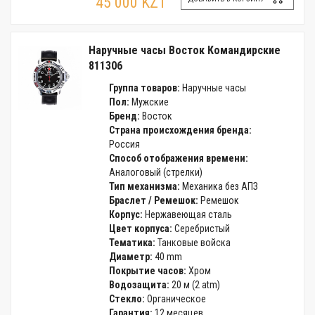
45 000 KZT
Наручные часы Восток Командирские
811306
Группа товаров:
Наручные часы
Пол:
Мужские
Бренд:
Восток
Страна происхождения бренда:
Россия
Способ отображения времени:
Аналоговый (стрелки)
Тип механизма:
Механика без АПЗ
Браслет / Ремешок:
Ремешок
Корпус:
Нержавеющая сталь
Цвет корпуса:
Серебристый
Тематика:
Танковые войска
Диаметр:
40 mm
Покрытие часов:
Хром
Водозащита:
20 м (2 atm)
Стекло:
Органическое
Гарантия:
12 месяцев