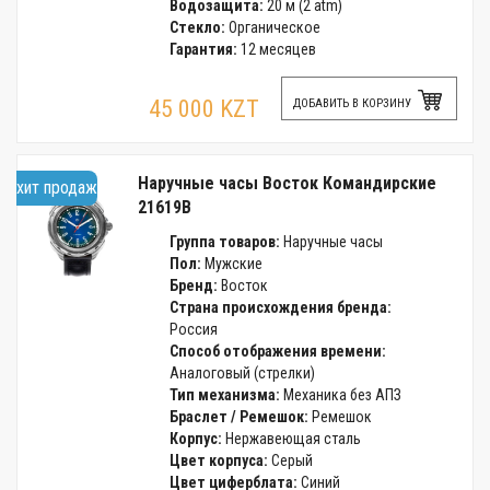
Водозащита:
20 м (2 atm)
Стекло:
Органическое
Гарантия:
12 месяцев
45 000 KZT
ДОБАВИТЬ В КОРЗИНУ
Наручные часы Восток Командирские
хит продаж
21619В
Группа товаров:
Наручные часы
Пол:
Мужские
Бренд:
Восток
Страна происхождения бренда:
Россия
Способ отображения времени:
Аналоговый (стрелки)
Тип механизма:
Механика без АПЗ
Браслет / Ремешок:
Ремешок
Корпус:
Нержавеющая сталь
Цвет корпуса:
Серый
Цвет циферблата:
Синий