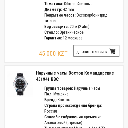
Тематика:
Общевойсковые
Диаметр:
42 mm
Покрытие часов:
Оксокарбонитрид
титана
Водозащита:
20 м (2 atm)
Стекло:
Органическое
Гарантия:
12 месяцев
45 000 KZT
ДОБАВИТЬ В КОРЗИНУ
Наручные часы Восток Командирские
431941 ВВС
Группа товаров:
Наручные часы
Пол:
Мужские
Бренд:
Восток
Страна происхождения бренда:
Россия
Способ отображения времени:
Аналоговый (стрелки)