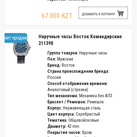
67 000 KZT
ДОБАВИТЬ В КОРЗИНУ
Наручные часы Восток Командирские
хит продаж
211398
Группа товаров:
Наручные часы
Пол:
Мужские
Бренд:
Восток
Страна происхождения бренда:
Россия
Способ отображения времени:
Аналоговый (стрелки)
Тип механизма:
Механика без АПЗ
Браслет / Ремешок:
Ремешок
Корпус:
Нержавеющая сталь
Цвет корпуса:
Серебристый
Тематика:
Общевойсковые
Диаметр:
42 mm
Покрытие часов:
Хром