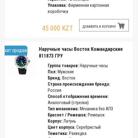
Упаковка:
Фирменная картонная
коробочка
45 000 KZT
ДОБАВИТЬ В КОРЗИНУ
Наручные часы Восток Командирские
хит продаж
811873 ГРУ
Группа товаров:
Наручные часы
Пол:
Мужские
Бренд:
Восток
Страна происхождения бренда:
Россия
Способ отображения времени:
Аналоговый (стрелки)
Тип механизма:
Механика без АПЗ
Браслет / Ремешок:
Ремешок
Корпус:
Латунь
Цвет корпуса:
Серебристый
Тематика:
Разведка