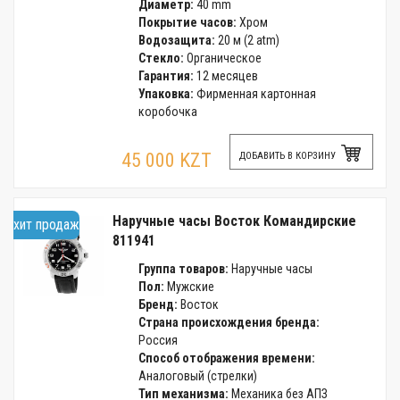
Диаметр:
40 mm
Покрытие часов:
Хром
Водозащита:
20 м (2 atm)
Стекло:
Органическое
Гарантия:
12 месяцев
Упаковка:
Фирменная картонная
коробочка
45 000 KZT
ДОБАВИТЬ В КОРЗИНУ
Наручные часы Восток Командирские
хит продаж
811941
Группа товаров:
Наручные часы
Пол:
Мужские
Бренд:
Восток
Страна происхождения бренда:
Россия
Способ отображения времени:
Аналоговый (стрелки)
Тип механизма:
Механика без АПЗ