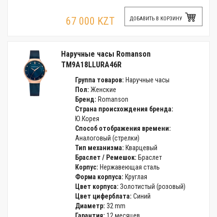
67 000 KZT
ДОБАВИТЬ В КОРЗИНУ
Наручные часы Romanson
TM9A18LLURA46R
Группа товаров:
Наручные часы
Пол:
Женские
Бренд:
Romanson
Страна происхождения бренда:
Ю.Корея
Способ отображения времени:
Аналоговый (стрелки)
Тип механизма:
Кварцевый
Браслет / Ремешок:
Браслет
Корпус:
Нержавеющая сталь
Форма корпуса:
Круглая
Цвет корпуса:
Золотистый (розовый)
Цвет циферблата:
Синий
Диаметр:
32 mm
Гарантия:
12 месяцев