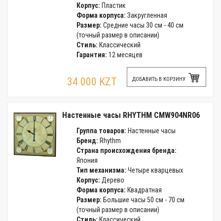
Корпус:
Пластик
Форма корпуса:
Закругленная
Размер:
Средние часы 30 см - 40 см
(точный размер в описании)
Стиль:
Классический
Гарантия:
12 месяцев
34 000 KZT
ДОБАВИТЬ В КОРЗИНУ
Настенные часы RHYTHM CMW904NR06
Группа товаров:
Настенные часы
Бренд:
Rhythm
Страна происхождения бренда:
Япония
Тип механизма:
Четыре кварцевых
Корпус:
Дерево
Форма корпуса:
Квадратная
Размер:
Большие часы 50 см - 70 см
(точный размер в описании)
Стиль:
Классический