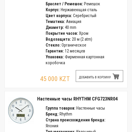
Браслет / Ремешок:
Ремешок
Корпус:
Нержавеющая сталь
Цвет корпуса:
Серебристый
Тематика:
Авиация
Диаметр:
40 mm
Покрытие часов:
Хром
Водозащита:
20 м (2 atm)
Стекло:
Органическое
Гарантия:
12 месяцев
Упаковка:
Фирменная картонная
коробочка
45 000 KZT
ДОБАВИТЬ В КОРЗИНУ
Настенные часы RHYTHM CFG723NR04
Группа товаров:
Настенные часы
Бренд:
Rhythm
Страна происхождения бренда:
Япония
Тип механизма:
Кварцевый