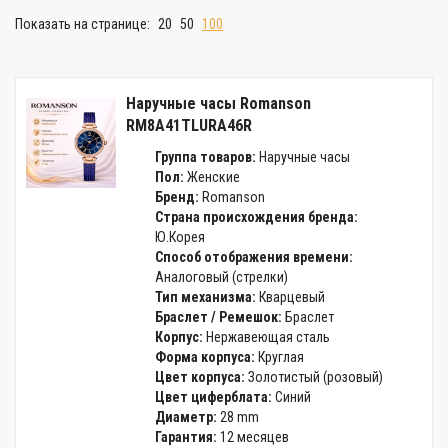
Показать на странице:
20
50
100
Наручные часы Romanson
RM8A41TLURA46R
Группа товаров:
Наручные часы
Пол:
Женские
Бренд:
Romanson
Страна происхождения бренда:
Ю.Корея
Способ отображения времени:
Аналоговый (стрелки)
Тип механизма:
Кварцевый
Браслет / Ремешок:
Браслет
Корпус:
Нержавеющая сталь
Форма корпуса:
Круглая
Цвет корпуса:
Золотистый (розовый)
Цвет циферблата:
Синий
Диаметр:
28 mm
Гарантия:
12 месяцев