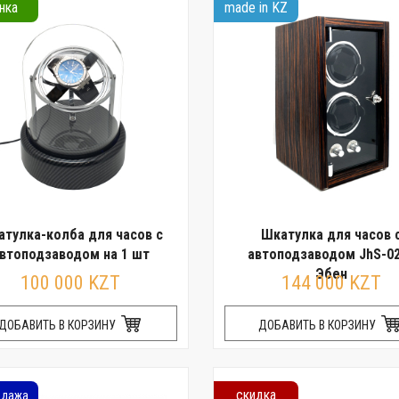
нка
made in KZ
тулка-колба для часов с
Шкатулка для часов 
втоподзаводом на 1 шт
автоподзаводом JhS-0
Эбен
100 000 KZT
144 000 KZT
ДОБАВИТЬ В КОРЗИНУ
ДОБАВИТЬ В КОРЗИНУ
скидка
одажа