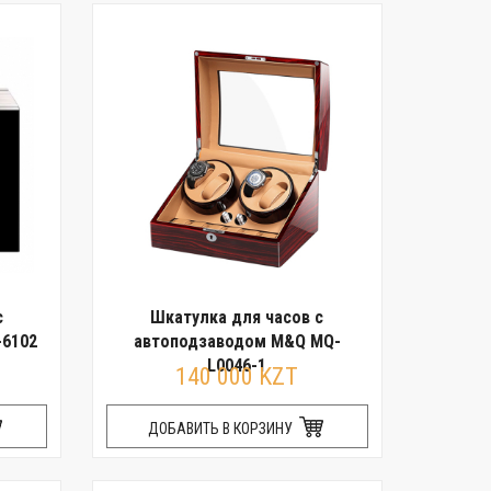
с
Шкатулка для часов с
6102
автоподзаводом M&Q MQ-
L0046-1
140 000 KZT
ДОБАВИТЬ В КОРЗИНУ