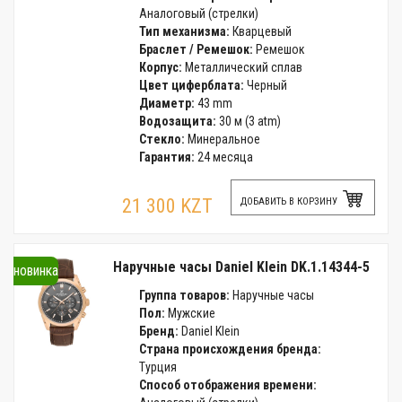
Аналоговый (стрелки)
Тип механизма:
Кварцевый
Браслет / Ремешок:
Ремешок
Корпус:
Металлический сплав
Цвет циферблата:
Черный
Диаметр:
43 mm
Водозащита:
30 м (3 atm)
Стекло:
Минеральное
Гарантия:
24 месяца
21 300 KZT
ДОБАВИТЬ В КОРЗИНУ
Наручные часы Daniel Klein DK.1.14344-5
новинка
Группа товаров:
Наручные часы
Пол:
Мужские
Бренд:
Daniel Klein
Страна происхождения бренда:
Турция
Способ отображения времени: