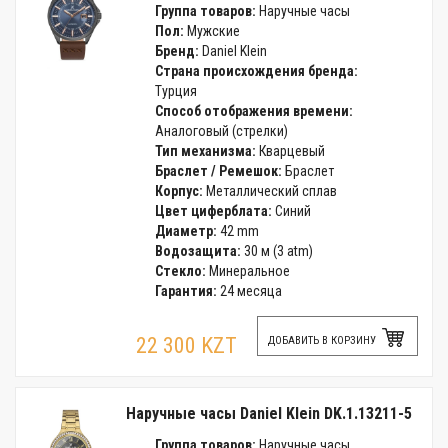
Группа товаров:
Наручные часы
Пол:
Мужские
Бренд:
Daniel Klein
Страна происхождения бренда:
Турция
Способ отображения времени:
Аналоговый (стрелки)
Тип механизма:
Кварцевый
Браслет / Ремешок:
Браслет
Корпус:
Металлический сплав
Цвет циферблата:
Синий
Диаметр:
42 mm
Водозащита:
30 м (3 atm)
Стекло:
Минеральное
Гарантия:
24 месяца
22 300 KZT
ДОБАВИТЬ В КОРЗИНУ
Наручные часы Daniel Klein DK.1.13211-5
Группа товаров:
Наручные часы