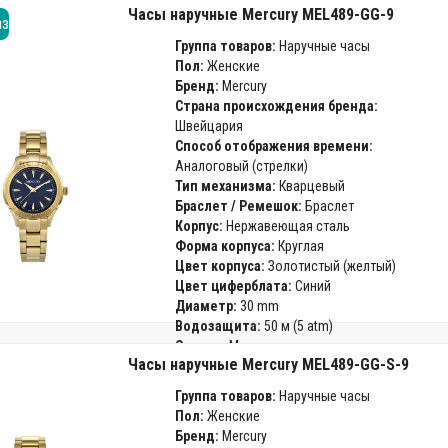
Часы наручные Mercury MEL489-GG-9
аз
Группа товаров:
Наручные часы
Пол:
Женские
Бренд:
Mercury
Страна происхождения бренда:
Швейцария
Способ отображения времени:
Аналоговый (стрелки)
Тип механизма:
Кварцевый
Браслет / Ремешок:
Браслет
Корпус:
Нержавеющая сталь
Форма корпуса:
Круглая
Цвет корпуса:
Золотистый (желтый)
Цвет циферблата:
Синий
Диаметр:
30 mm
Водозащита:
50 м (5 atm)
Стекло:
Минеральное
Часы наручные Mercury MEL489-GG-S-9
Гарантия:
24 месяца
Группа товаров:
Наручные часы
Пол:
Женские
Бренд:
Mercury