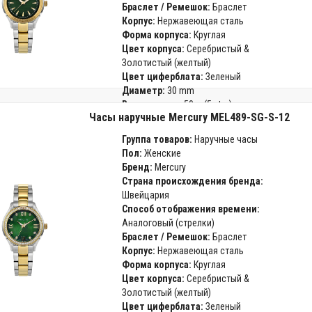
Браслет / Ремешок:
Браслет
Корпус:
Нержавеющая сталь
Форма корпуса:
Круглая
Цвет корпуса:
Серебристый &
Золотистый (желтый)
Цвет циферблата:
Зеленый
Диаметр:
30 mm
Водозащита:
50 м (5 atm)
Часы наручные Mercury MEL489-SG-S-12
Стекло:
Минеральное
Гарантия:
24 месяца
Группа товаров:
Наручные часы
Пол:
Женские
Бренд:
Mercury
Страна происхождения бренда:
Швейцария
Способ отображения времени:
Аналоговый (стрелки)
Браслет / Ремешок:
Браслет
Корпус:
Нержавеющая сталь
Форма корпуса:
Круглая
Цвет корпуса:
Серебристый &
Золотистый (желтый)
Цвет циферблата:
Зеленый