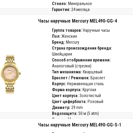
Стекло:
Минеральное
Гарантия:
24 месяца
Часы наручные Mercury MEL490-GG-4
Группа товаров:
Наручные часы
Пол:
Женские
Бренд:
Mercury
Страна происхождения бренда:
Швейцария
Способ отображения времени:
Аналоговый (стрелки)
Тип механизма:
Кварцевый
Браслет / Ремешок:
Браслет
Корпус:
Нержавеющая сталь
Форма корпуса:
Круглая
Цвет корпуса:
Золотистый
Цвет циферблата:
Розовый
Диаметр:
29 mm
Водозащита:
50 м (5 atm)
Стекло:
Минеральное
Часы наручные Mercury MEL490-GG-S-1
Гарантия:
24 месяца