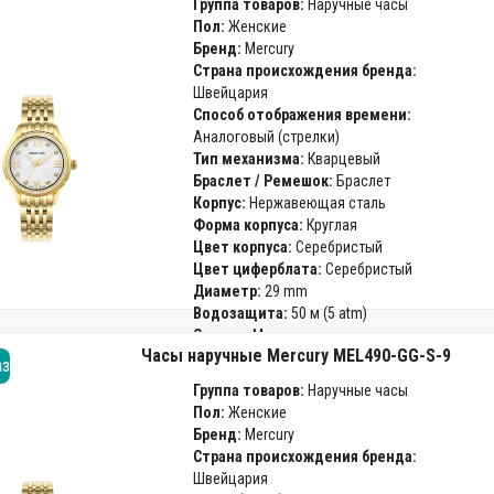
Группа товаров:
Наручные часы
Пол:
Женские
Бренд:
Mercury
Страна происхождения бренда:
Швейцария
Способ отображения времени:
Аналоговый (стрелки)
Тип механизма:
Кварцевый
Браслет / Ремешок:
Браслет
Корпус:
Нержавеющая сталь
Форма корпуса:
Круглая
Цвет корпуса:
Серебристый
Цвет циферблата:
Серебристый
Диаметр:
29 mm
Водозащита:
50 м (5 atm)
Стекло:
Минеральное
Часы наручные Mercury MEL490-GG-S-9
Гарантия:
24 месяца
аз
Группа товаров:
Наручные часы
Пол:
Женские
Бренд:
Mercury
Страна происхождения бренда:
Швейцария