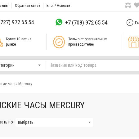
зывы
Обратная связь
Блог / Новости
(727) 972 65 54
+7 (708) 972 65 54
Еж
Более 10 лет на
Только от оригинальных
рынке
производителей
атегории
кие часы Mercury
СКИЕ ЧАСЫ MERCURY
вать по
выбрать