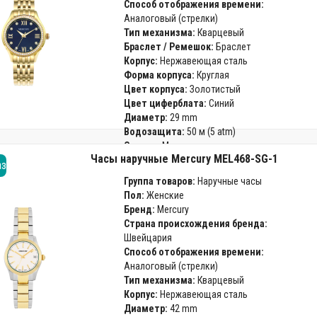
Способ отображения времени:
Аналоговый (стрелки)
Тип механизма:
Кварцевый
Браслет / Ремешок:
Браслет
Корпус:
Нержавеющая сталь
Форма корпуса:
Круглая
Цвет корпуса:
Золотистый
Цвет циферблата:
Синий
Диаметр:
29 mm
Водозащита:
50 м (5 atm)
Стекло:
Минеральное
Часы наручные Mercury MEL468-SG-1
Гарантия:
24 месяца
аз
Группа товаров:
Наручные часы
Пол:
Женские
Бренд:
Mercury
Страна происхождения бренда:
Швейцария
Способ отображения времени:
Аналоговый (стрелки)
Тип механизма:
Кварцевый
Корпус:
Нержавеющая сталь
Диаметр:
42 mm