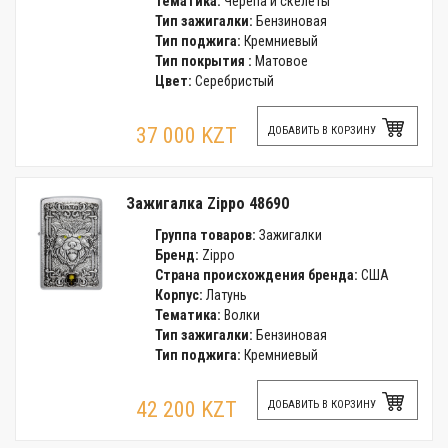
Тематика:
Черепа и скелеты
Тип зажигалки:
Бензиновая
Тип поджига:
Кремниевый
Тип покрытия :
Матовое
Цвет:
Серебристый
37 000 KZT
ДОБАВИТЬ В КОРЗИНУ
Зажигалка Zippo 48690
Группа товаров:
Зажигалки
Бренд:
Zippo
Страна происхождения бренда:
США
Корпус:
Латунь
Тематика:
Волки
Тип зажигалки:
Бензиновая
Тип поджига:
Кремниевый
42 200 KZT
ДОБАВИТЬ В КОРЗИНУ