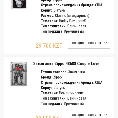
Страна происхождения бренда:
США
Корпус:
Латунь
Размер:
Classic (стандартные)
Тематика:
Harley-Davidson®
Тип зажигалки:
Бензиновая
Тип поджига:
Кремниевый
СООБЩИТЕ О ПОСТУПЛЕНИИ
29 700 KZT
Зажигалка Zippo 48688 Couple Love
Группа товаров:
Зажигалки
Бренд:
Zippo
Страна происхождения бренда:
США
Корпус:
Латунь
Тематика:
Романтические
Тип зажигалки:
Бензиновая
Тип поджига:
Кремниевый
СООБЩИТЕ О ПОСТУПЛЕНИИ
32 000 KZT