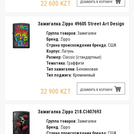
22 600 KZT
ДОБАВИТЬ В КОРЗИНУ
Зажигалка Zippo 49605 Street Art Design
Группа товаров:
Зажигалки
Бренд:
Zippo
Страна происхождения бренда:
США
Корпус:
Латунь
Размер:
Classic (стандартные)
Тематика:
Граффити
Тип зажигалки:
Бензиновая
Тип поджига:
Кремниевый
22 900 KZT
ДОБАВИТЬ В КОРЗИНУ
Зажигалка Zippo 218.CI407693
Группа товаров:
Зажигалки
Бренд:
Zippo
Страна происхождения бренда:
США