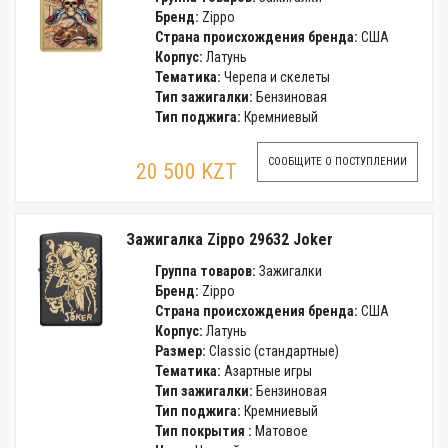
Бренд:
Zippo
Страна происхождения бренда:
США
Корпус:
Латунь
Тематика:
Черепа и скелеты
Тип зажигалки:
Бензиновая
Тип поджига:
Кремниевый
СООБЩИТЕ О ПОСТУПЛЕНИИ
20 500 KZT
Зажигалка Zippo 29632 Joker
Группа товаров:
Зажигалки
Бренд:
Zippo
Страна происхождения бренда:
США
Корпус:
Латунь
Размер:
Classic (стандартные)
Тематика:
Азартные игры
Тип зажигалки:
Бензиновая
Тип поджига:
Кремниевый
Тип покрытия :
Матовое