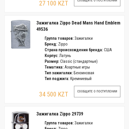
СООБЩИТЕ О ПОСТУПЛЕНИИ
27 100 KZT
Зажигалка Zippo Dead Mans Hand Emblem
49536
Группа товаров:
Зажигалки
Бренд:
Zippo
Страна происхождения бренда:
США
Корпус:
Латунь
Размер:
Classic (стандартные)
Тематика:
Азартные игры
Тип зажигалки:
Бензиновая
Тип поджига:
Кремниевый
СООБЩИТЕ О ПОСТУПЛЕНИИ
34 500 KZT
Зажигалка Zippo 29739
Группа товаров:
Зажигалки
Бренд:
Zippo