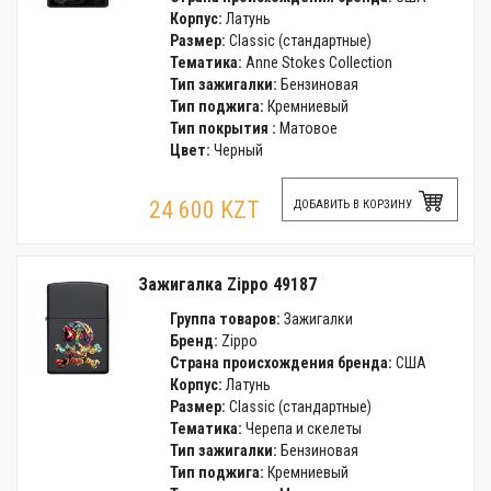
Корпус:
Латунь
Размер:
Classic (стандартные)
Тематика:
Anne Stokes Collection
Тип зажигалки:
Бензиновая
Тип поджига:
Кремниевый
Тип покрытия :
Матовое
Цвет:
Черный
24 600 KZT
ДОБАВИТЬ В КОРЗИНУ
Зажигалка Zippo 49187
Группа товаров:
Зажигалки
Бренд:
Zippo
Страна происхождения бренда:
США
Корпус:
Латунь
Размер:
Classic (стандартные)
Тематика:
Черепа и скелеты
Тип зажигалки:
Бензиновая
Тип поджига:
Кремниевый