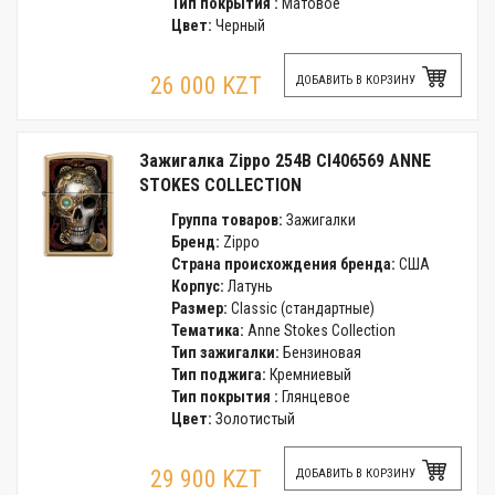
Тип покрытия :
Матовое
Цвет:
Черный
26 000 KZT
ДОБАВИТЬ В КОРЗИНУ
Зажигалка Zippo 254B CI406569 ANNE
STOKES COLLECTION
Группа товаров:
Зажигалки
Бренд:
Zippo
Страна происхождения бренда:
США
Корпус:
Латунь
Размер:
Classic (стандартные)
Тематика:
Anne Stokes Collection
Тип зажигалки:
Бензиновая
Тип поджига:
Кремниевый
Тип покрытия :
Глянцевое
Цвет:
Золотистый
29 900 KZT
ДОБАВИТЬ В КОРЗИНУ