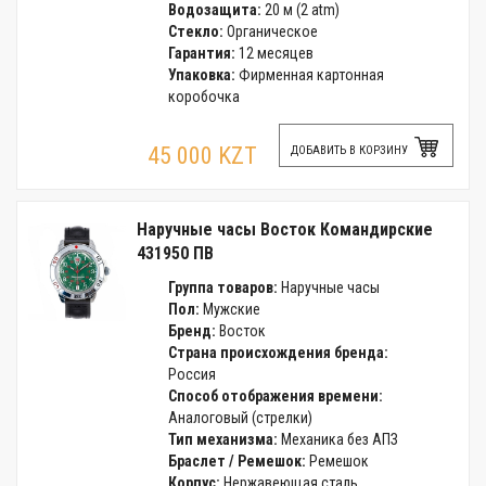
Водозащита:
20 м (2 atm)
Стекло:
Органическое
Гарантия:
12 месяцев
Упаковка:
Фирменная картонная
коробочка
45 000 KZT
ДОБАВИТЬ В КОРЗИНУ
Наручные часы Восток Командирские
431950 ПВ
Группа товаров:
Наручные часы
Пол:
Мужские
Бренд:
Восток
Страна происхождения бренда:
Россия
Способ отображения времени:
Аналоговый (стрелки)
Тип механизма:
Механика без АПЗ
Браслет / Ремешок:
Ремешок
Корпус:
Нержавеющая сталь