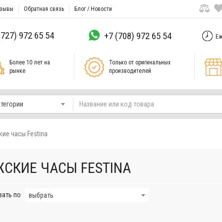
зывы
Обратная связь
Блог / Новости
(727) 972 65 54
+7 (708) 972 65 54
Еж
Более 10 лет на
Только от оригинальных
рынке
производителей
атегории
ие часы Festina
СКИЕ ЧАСЫ FESTINA
вать по
выбрать