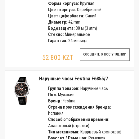
Форма корпуса:
Круглая
Цвет корпуса:
Серебристый
Цвет циферблата:
Синий
Диаметр:
42 mm
Водозащита:
30 м (3 atm)
Стекло:
Минеральное
Гарантия:
24 месяца
СООБЩИТЕ О ПОСТУПЛЕНИИ
52 800 KZT
Наручные часы Festina F6855/7
Группа товаров:
Наручные часы
Пол:
Мужские
Бренд:
Festina
Страна происхождения бренда:
Испания
Способ отображения времени:
Аналоговый (стрелки)
Тип механизма:
Кварцевый хронограф
Браслет / Ремешок:
Ремешок