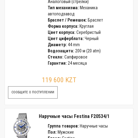
Аналоговый (стрелки)
Тип механизма:
Механика
автоподзавод
Браслет / Ремешок:
Браслет
Форма корпуса:
Круглая
Цвет корпуса:
Серебристый
Цвет циферблата:
Черный
Диаметр:
44 mm
Водозащита:
200 м (20 atm)
Стекло:
Сапфировое
Гарантия:
24 месяца
119 600 KZT
СООБЩИТЕ О ПОСТУПЛЕНИИ
Наручные часы Festina F20534/1
Группа товаров:
Наручные часы
Пол:
Мужские