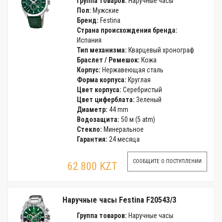
Группа товаров:
Наручные часы
Пол:
Мужские
Бренд:
Festina
Страна происхождения бренда:
Испания
Тип механизма:
Кварцевый хронограф
Браслет / Ремешок:
Кожа
Корпус:
Нержавеющая сталь
Форма корпуса:
Круглая
Цвет корпуса:
Серебристый
Цвет циферблата:
Зеленый
Диаметр:
44 mm
Водозащита:
50 м (5 atm)
Стекло:
Минеральное
Гарантия:
24 месяца
СООБЩИТЕ О ПОСТУПЛЕНИИ
62 800 KZT
Наручные часы Festina F20543/3
Группа товаров:
Наручные часы