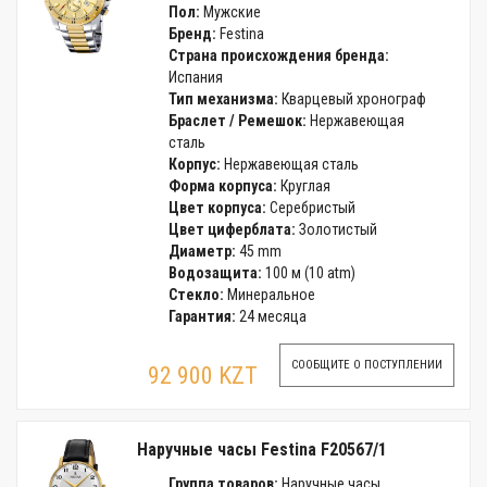
Пол:
Мужские
Бренд:
Festina
Страна происхождения бренда:
Испания
Тип механизма:
Кварцевый хронограф
Браслет / Ремешок:
Нержавеющая
сталь
Корпус:
Нержавеющая сталь
Форма корпуса:
Круглая
Цвет корпуса:
Серебристый
Цвет циферблата:
Золотистый
Диаметр:
45 mm
Водозащита:
100 м (10 atm)
Стекло:
Минеральное
Гарантия:
24 месяца
СООБЩИТЕ О ПОСТУПЛЕНИИ
92 900 KZT
Наручные часы Festina F20567/1
Группа товаров:
Наручные часы