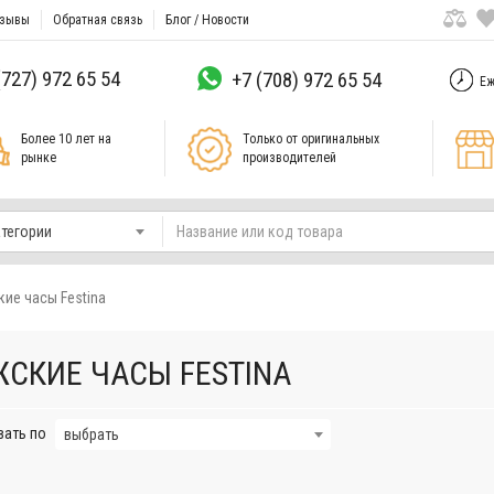
зывы
Обратная связь
Блог / Новости
(727) 972 65 54
+7 (708) 972 65 54
Еж
Более 10 лет на
Только от оригинальных
рынке
производителей
атегории
ие часы Festina
СКИЕ ЧАСЫ FESTINA
вать по
выбрать