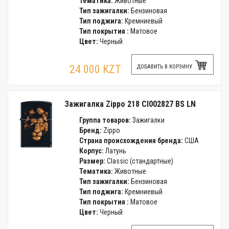
Тематика:
Животные
Тип зажигалки:
Бензиновая
Тип поджига:
Кремниевый
Тип покрытия :
Матовое
Цвет:
Черный
24 000 KZT
ДОБАВИТЬ В КОРЗИНУ
Зажигалка Zippo 218 CI002827 BS LN
Группа товаров:
Зажигалки
Бренд:
Zippo
Страна происхождения бренда:
США
Корпус:
Латунь
Размер:
Classic (стандартные)
Тематика:
Животные
Тип зажигалки:
Бензиновая
Тип поджига:
Кремниевый
Тип покрытия :
Матовое
Цвет:
Черный