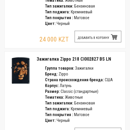
Тематика:
Животные
Тип зажигалки:
Бензиновая
Тип поджига:
Кремниевый
Тип покрытия :
Матовое
Цвет:
Черный
24 000 KZT
ДОБАВИТЬ В КОРЗИНУ
Зажигалка Zippo 218 CI002827 BS LN
Группа товаров:
Зажигалки
Бренд:
Zippo
Страна происхождения бренда:
США
Корпус:
Латунь
Размер:
Classic (стандартные)
Тематика:
Животные
Тип зажигалки:
Бензиновая
Тип поджига:
Кремниевый
Тип покрытия :
Матовое
Цвет:
Черный