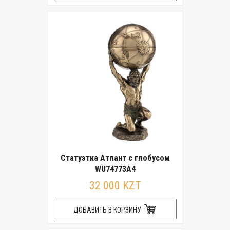
Статуэтка Атлант с глобусом
WU74773A4
32 000 KZT
ДОБАВИТЬ В КОРЗИНУ