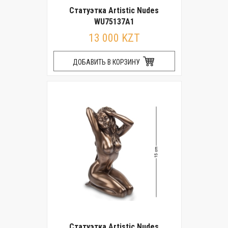
Статуэтка Artistic Nudes
WU75137A1
13 000 KZT
ДОБАВИТЬ В КОРЗИНУ
Статуэтка Artistic Nudes