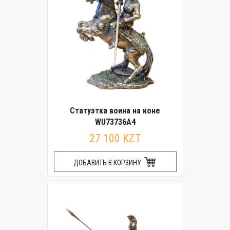
Статуэтка воина на коне
WU73736A4
27 100 KZT
ДОБАВИТЬ В КОРЗИНУ