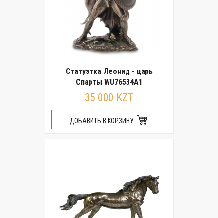
Статуэтка Леонид - царь
Спарты WU76534A1
35 000 KZT
ДОБАВИТЬ В КОРЗИНУ