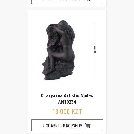
Статуэтка Artistic Nudes
AN10234
13 000 KZT
ДОБАВИТЬ В КОРЗИНУ