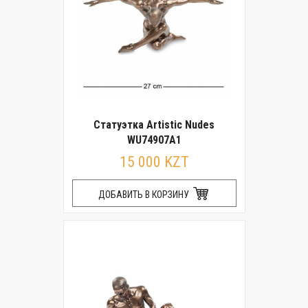
Статуэтка Artistic Nudes
WU74907A1
15 000 KZT
ДОБАВИТЬ В КОРЗИНУ