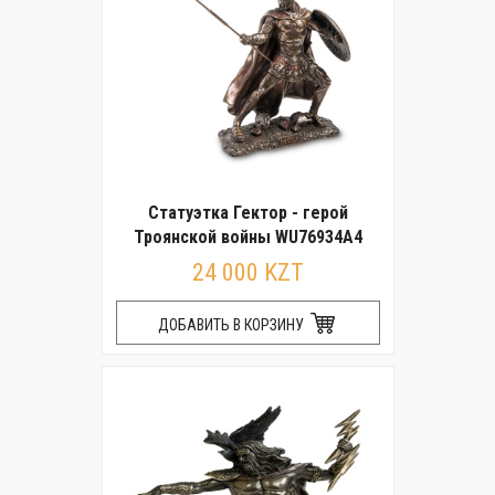
Статуэтка Гектор - герой
Троянской войны WU76934A4
24 000 KZT
ДОБАВИТЬ В КОРЗИНУ