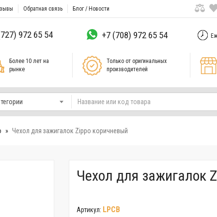
зывы
Обратная связь
Блог / Новости
(727) 972 65 54
+7 (708) 972 65 54
Еж
Более 10 лет на
Только от оригинальных
рынке
производителей
атегории
o
Чехол для зажигалок Zippo коричневый
Чехол для зажигалок 
LPCB
Артикул: