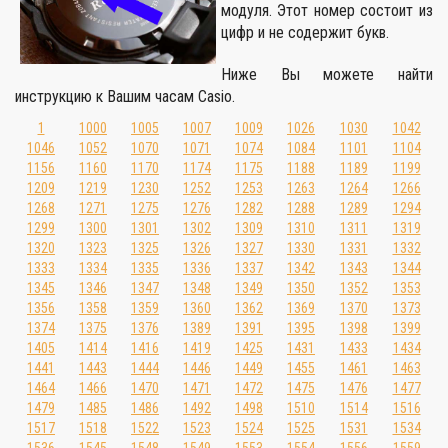
модуля.
Этот номер состоит из
цифр и не содержит букв.
Ниже Вы можете найти
инструкцию к Вашим часам Casio.
1
1000
1005
1007
1009
1026
1030
1042
1046
1052
1070
1071
1074
1084
1101
1104
1156
1160
1170
1174
1175
1188
1189
1199
1209
1219
1230
1252
1253
1263
1264
1266
1268
1271
1275
1276
1282
1288
1289
1294
1299
1300
1301
1302
1309
1310
1311
1319
1320
1323
1325
1326
1327
1330
1331
1332
1333
1334
1335
1336
1337
1342
1343
1344
1345
1346
1347
1348
1349
1350
1352
1353
1356
1358
1359
1360
1362
1369
1370
1373
1374
1375
1376
1389
1391
1395
1398
1399
1405
1414
1416
1419
1425
1431
1433
1434
1441
1443
1444
1446
1449
1455
1461
1463
1464
1466
1470
1471
1472
1475
1476
1477
1479
1485
1486
1492
1498
1510
1514
1516
1517
1518
1522
1523
1524
1525
1531
1534