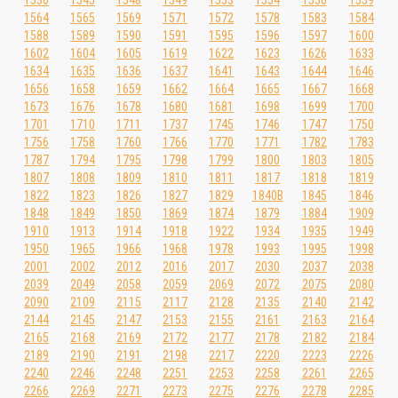
1536
1545
1548
1549
1553
1554
1556
1559
1564
1565
1569
1571
1572
1578
1583
1584
1588
1589
1590
1591
1595
1596
1597
1600
1602
1604
1605
1619
1622
1623
1626
1633
1634
1635
1636
1637
1641
1643
1644
1646
1656
1658
1659
1662
1664
1665
1667
1668
1673
1676
1678
1680
1681
1698
1699
1700
1701
1710
1711
1737
1745
1746
1747
1750
1756
1758
1760
1766
1770
1771
1782
1783
1787
1794
1795
1798
1799
1800
1803
1805
1807
1808
1809
1810
1811
1817
1818
1819
1822
1823
1826
1827
1829
1840B
1845
1846
1848
1849
1850
1869
1874
1879
1884
1909
1910
1913
1914
1918
1922
1934
1935
1949
1950
1965
1966
1968
1978
1993
1995
1998
2001
2002
2012
2016
2017
2030
2037
2038
2039
2049
2058
2059
2069
2072
2075
2080
2090
2109
2115
2117
2128
2135
2140
2142
2144
2145
2147
2153
2155
2161
2163
2164
2165
2168
2169
2172
2177
2178
2182
2184
2189
2190
2191
2198
2217
2220
2223
2226
2240
2246
2248
2251
2253
2258
2261
2265
2266
2269
2271
2273
2275
2276
2278
2285