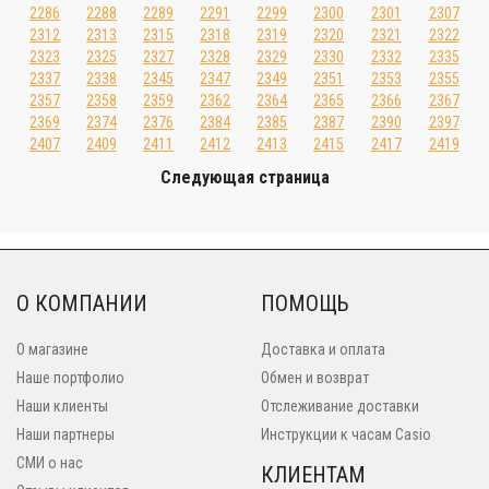
2286
2288
2289
2291
2299
2300
2301
2307
2312
2313
2315
2318
2319
2320
2321
2322
2323
2325
2327
2328
2329
2330
2332
2335
2337
2338
2345
2347
2349
2351
2353
2355
2357
2358
2359
2362
2364
2365
2366
2367
2369
2374
2376
2384
2385
2387
2390
2397
2407
2409
2411
2412
2413
2415
2417
2419
Следующая страница
О КОМПАНИИ
ПОМОЩЬ
О магазине
Доставка и оплата
Наше портфолио
Обмен и возврат
Наши клиенты
Отслеживание доставки
Наши партнеры
Инструкции к часам Casio
СМИ о нас
КЛИЕНТАМ