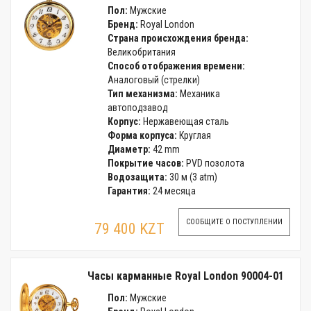
Пол:
Мужские
Бренд:
Royal London
Страна происхождения бренда:
Великобритания
Способ отображения времени:
Аналоговый (стрелки)
Тип механизма:
Механика
автоподзавод
Корпус:
Нержавеющая сталь
Форма корпуса:
Круглая
Диаметр:
42 mm
Покрытие часов:
PVD позолота
Водозащита:
30 м (3 atm)
Гарантия:
24 месяца
СООБЩИТЕ О ПОСТУПЛЕНИИ
79 400 KZT
Часы карманные Royal London 90004-01
Пол:
Мужские