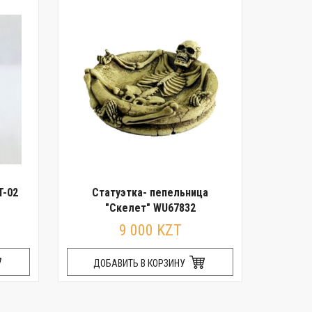
T-02
Статуэтка- пепельница
"Cкелет" WU67832
9 000 KZT
ДОБАВИТЬ В КОРЗИНУ