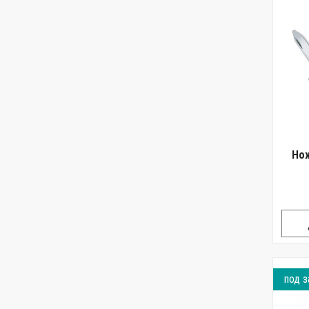
Нож
под з