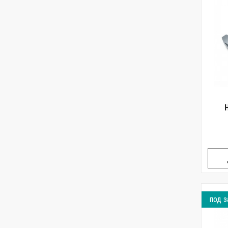
Н
под з