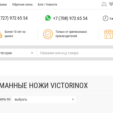
зывы
Обратная связь
Блог / Новости
(727) 972 65 54
+7 (708) 972 65 54
Еж
Более 10 лет на
Только от оригинальных
рынке
производителей
атегории
МАННЫЕ НОЖИ VICTORINOX
вать по
выбрать