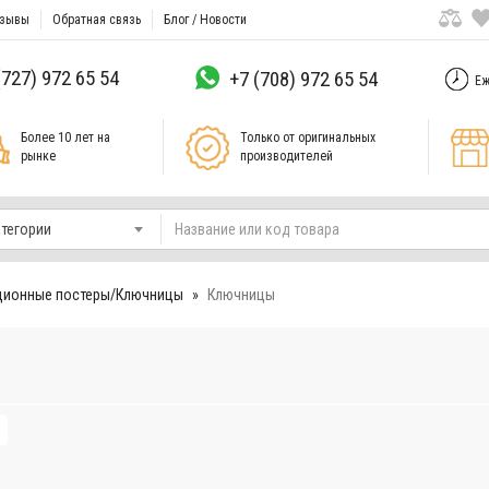
зывы
Обратная связь
Блог / Новости
(727) 972 65 54
+7 (708) 972 65 54
Еж
Более 10 лет на
Только от оригинальных
рынке
производителей
атегории
ционные постеры/Ключницы
Ключницы