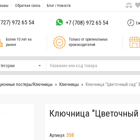
зывы
Обратная связь
Блог / Новости
(727) 972 65 54
+7 (708) 972 65 54
Еж
Более 10 лет на
Только от оригинальных
рынке
производителей
атегории
ционные постеры/Ключницы
Ключницы
Ключница "Цветочный сад" 
Ключница "Цветочный 
35B
Артикул: