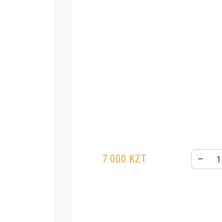
7 000 KZT
–