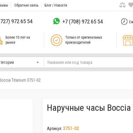
зывы
Обратная связь
Блог / Новости
(727) 972 65 54
+7 (708) 972 65 54
Еж
Более 10 лет на
Только от оригинальных
рынке
производителей
атегории
occia Titanium 3751-02
Наручные часы Boccia 
3751-02
Артикул: