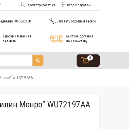
Зарегистрироваться
Вход с паролем
едневно: 10:00-20:00
Заказать обратный звонок
Удобный магазин в
Быстрая доставка
г.Алматы
по Казахстану
0
 Монро" WU72197AA
рилин Монро" WU72197AA