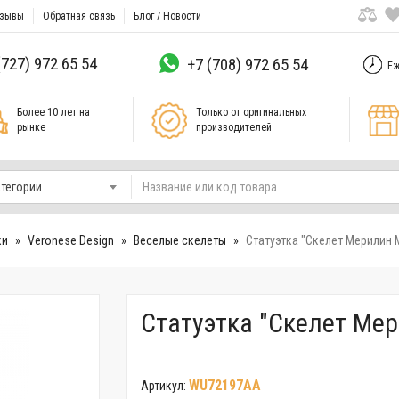
зывы
Обратная связь
Блог / Новости
(727) 972 65 54
+7 (708) 972 65 54
Еж
Более 10 лет на
Только от оригинальных
рынке
производителей
атегории
ки
Veronese Design
Веселые скелеты
Статуэтка "Скелет Мерилин
Статуэтка "Скелет Ме
WU72197AA
Артикул: