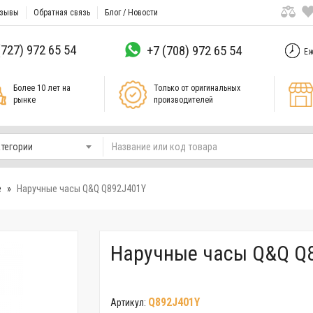
зывы
Обратная связь
Блог / Новости
(727) 972 65 54
+7 (708) 972 65 54
Еж
Более 10 лет на
Только от оригинальных
рынке
производителей
атегории
е
Наручные часы Q&Q Q892J401Y
Наручные часы Q&Q Q
Q892J401Y
Артикул: