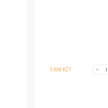
3 000 KZT
–