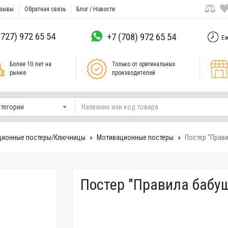
зывы
Обратная связь
Блог / Новости
(727) 972 65 54
+7 (708) 972 65 54
Еж
Более 10 лет на
Только от оригинальных
рынке
производителей
атегории
ционные постеры/Ключницы
Мотивационные постеры
Постер "Прави
Постер "Правила бабуш