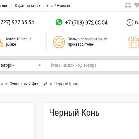
зывы
Обратная связь
Блог / Новости
(727) 972 65 54
+7 (708) 972 65 54
Еж
Более 10 лет на
Только от оригинальных
рынке
производителей
атегории
ки
Сувениры и Фен-шуй
Черный Конь
Черный Конь