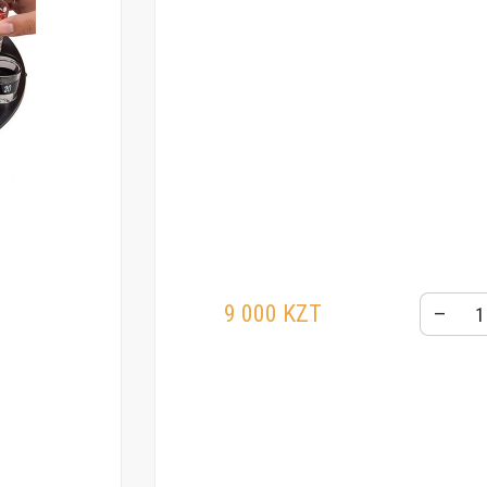
9 000 KZT
–