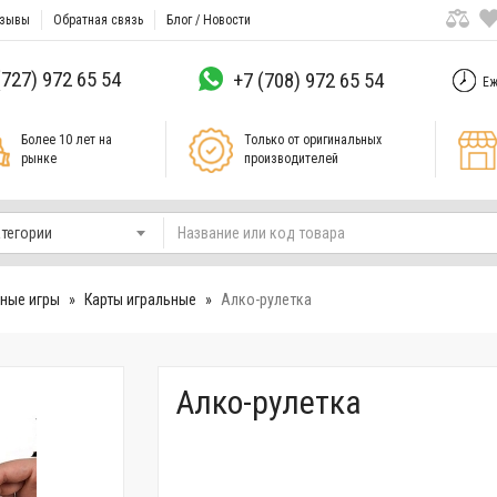
зывы
Обратная связь
Блог / Новости
(727) 972 65 54
+7 (708) 972 65 54
Еж
Более 10 лет на
Только от оригинальных
рынке
производителей
атегории
ные игры
Карты игральные
Алко-рулетка
Алко-рулетка