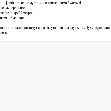
т циферблата: перламутровый с кристаллами Swarovski
кло: минеральное
озащита: до 30 метров
антия: 12 месяцев
асы не только расскажут о вашем утончённом вкусе, но и будут идеальн
него.