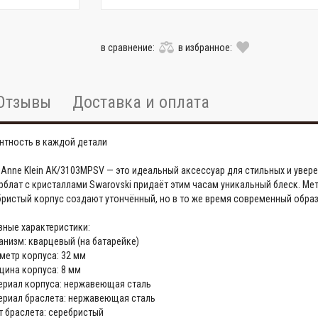
в сравнение:
в избранное:
Отзывы
Доставка и оплата
нтность в каждой детали
 Anne Klein AK/3103MPSV — это идеальный аксессуар для стильных и уве
блат с кристаллами Swarovski придаёт этим часам уникальный блеск. Ме
ристый корпус создают утончённый, но в то же время современный образ,
вные характеристики:
анизм: кварцевый (на батарейке)
метр корпуса: 32 мм
щина корпуса: 8 мм
териал корпуса: нержавеющая сталь
териал браслета: нержавеющая сталь
т браслета: серебристый