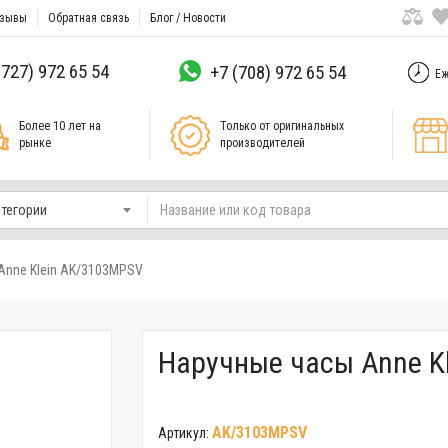
зывы
Обратная связь
Блог / Новости
(727) 972 65 54
+7 (708) 972 65 54
Еж
Более 10 лет на
Только от оригинальных
рынке
производителей
атегории
Anne Klein AK/3103MPSV
Наручные часы Anne K
AK/3103MPSV
Артикул: