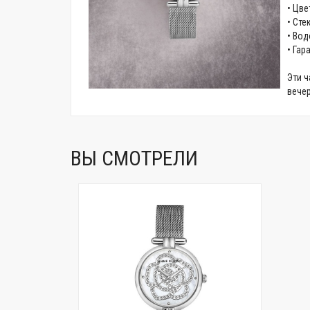
• Цве
• Сте
• Вод
• Гар
Эти ч
вечер
ВЫ СМОТРЕЛИ