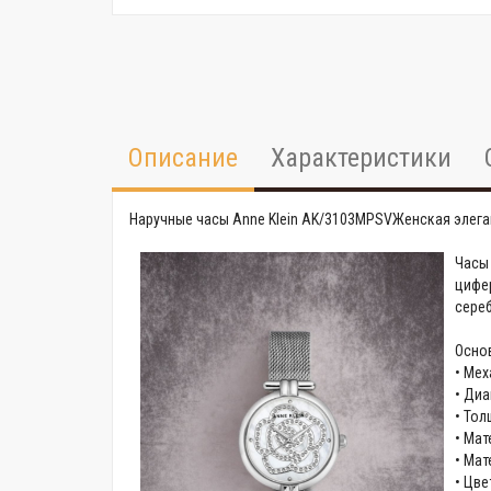
Описание
Характеристики
Наручные часы Anne Klein AK/3103MPSV
Женская элега
Часы
цифер
сереб
Осно
• Мех
• Диа
• Тол
• Ма
• Ма
• Цве