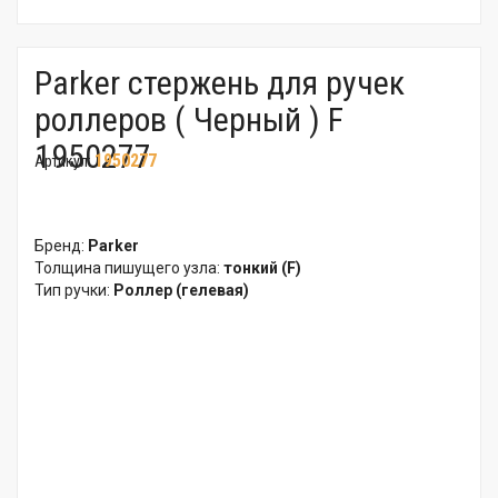
Parker стержень для ручек
роллеров ( Черный ) F
1950277
1950277
Артикул:
Бренд:
Parker
Толщина пишущего узла:
тонкий (F)
Тип ручки:
Роллер (гелевая)