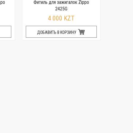
ppo
Фитиль для зажигалок Zippo
Бензин
2425G
4 000 KZT
ДОБАВИТЬ В КОРЗИНУ
ДОБА