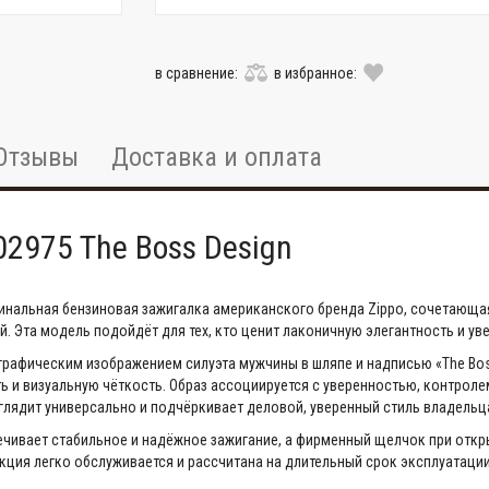
в сравнение:
в избранное:
Отзывы
Доставка и оплата
2975 The Boss Design
игинальная бензиновая зажигалка американского бренда Zippo, сочетаю
. Эта модель подойдёт для тех, кто ценит лаконичную элегантность и уве
графическим изображением силуэта мужчины в шляпе и надписью «The Bos
сть и визуальную чёткость. Образ ассоциируется с уверенностью, контро
глядит универсально и подчёркивает деловой, уверенный стиль владельц
чивает стабильное и надёжное зажигание, а фирменный щелчок при отк
кция легко обслуживается и рассчитана на длительный срок эксплуатаци