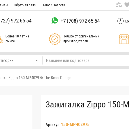
зывы
Обратная связь
Блог / Новости
(727) 972 65 54
+7 (708) 972 65 54
Еж
Более 10 лет на
Только от оригинальных
рынке
производителей
атегории
алка Zippo 150-MP402975 The Boss Design
Зажигалка Zippo 150-M
150-MP402975
Артикул: