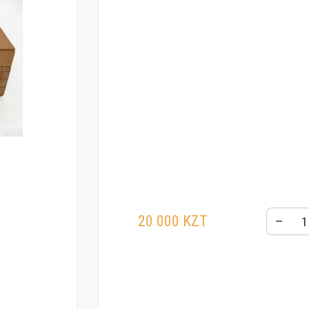
20 000 KZT
–