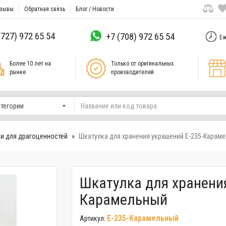
зывы
Обратная связь
Блог / Новости
(727) 972 65 54
+7 (708) 972 65 54
Еж
Более 10 лет на
Только от оригинальных
рынке
производителей
атегории
и для драгоценностей
Шкатулка для хранения украшений E-235-Карам
Шкатулка для хранени
Карамельный
E-235-Карамельный
Артикул: