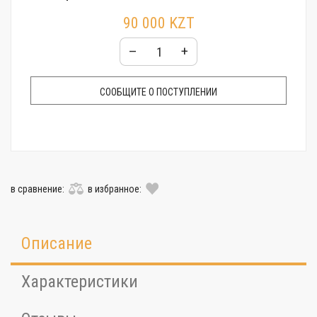
Гарантия:
12 месяцев
90 000 KZT
Упаковка:
Фирменная пластиковая коробочка
–
+
СООБЩИТЕ О ПОСТУПЛЕНИИ
в сравнение:
в избранное:
Описание
Характеристики