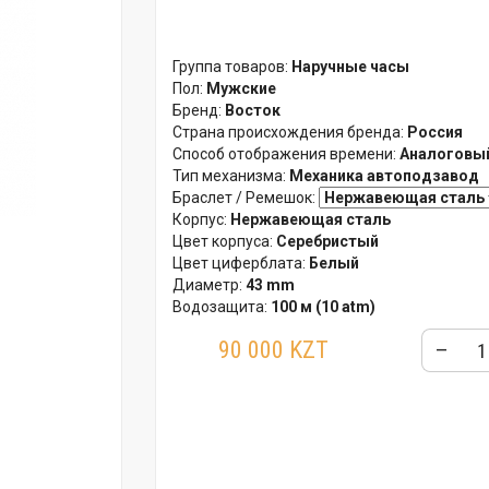
Группа товаров:
Наручные часы
Пол:
Мужские
Бренд:
Восток
Страна происхождения бренда:
Россия
Способ отображения времени:
Аналоговый
Тип механизма:
Механика автоподзавод
Браслет / Ремешок:
Корпус:
Нержавеющая сталь
Цвет корпуса:
Серебристый
Цвет циферблата:
Белый
Диаметр:
43 mm
Водозащита:
100 м (10 atm)
Стекло:
Органическое
90 000 KZT
–
Особенности:
Часы - Суточники
Гарантия:
12 месяцев
Упаковка:
Фирменная пластиковая короб