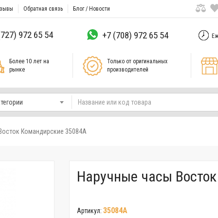
зывы
Обратная связь
Блог / Новости
(727) 972 65 54
+7 (708) 972 65 54
Еж
Более 10 лет на
Только от оригинальных
рынке
производителей
атегории
Восток Командирские 35084А
Наручные часы Восток
35084A
Артикул: