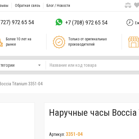
зывы
Обратная связь
Блог / Новости
(727) 972 65 54
+7 (708) 972 65 54
Еж
Более 10 лет на
Только от оригинальных
рынке
производителей
атегории
occia Titanium 3351-04
Наручные часы Boccia 
3351-04
Артикул: