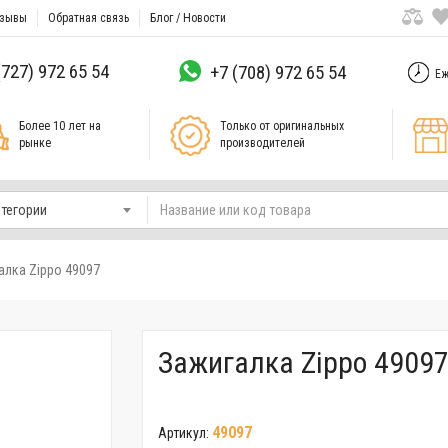
зывы
Обратная связь
Блог / Новости
(727) 972 65 54
+7 (708) 972 65 54
Еж
Более 10 лет на
Только от оригинальных
рынке
производителей
атегории
алка Zippo 49097
Зажигалка Zippo 4909
49097
Артикул: