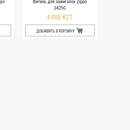
ppo
Фитиль для зажигалок Zippo
Чехол 
2425G
4 000 KZT
ДОБАВИТЬ В КОРЗИНУ
ДОБА