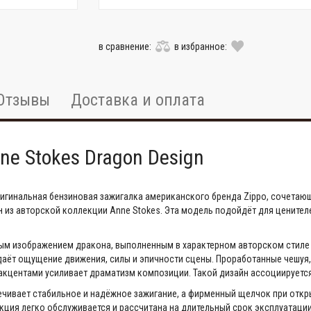
в сравнение:
в избранное:
Отзывы
Доставка и оплата
ne Stokes Dragon Design
 оригинальная бензиновая зажигалка американского бренда Zippo, сочет
 из авторской коллекции Anne Stokes. Эта модель подойдёт для ценител
ным изображением дракона, выполненным в характерном авторском стиле
здаёт ощущение движения, силы и эпичности сцены. Проработанные чешуя
акцентами усиливает драматизм композиции. Такой дизайн ассоциируется 
чивает стабильное и надёжное зажигание, а фирменный щелчок при отк
кция легко обслуживается и рассчитана на длительный срок эксплуатаци