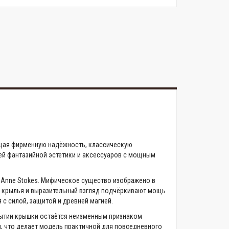
ающая фирменную надёжность, классическую
ей фантазийной эстетики и аксессуаров с мощным
 Anne Stokes. Мифическое существо изображено в
, крылья и выразительный взгляд подчёркивают мощь
с силой, защитой и древней магией.
рытии крышки остаётся неизменным признаком
и, что делает модель практичной для повседневного