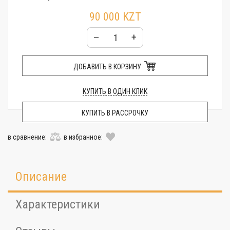
Гарантия:
12 месяцев
90 000 KZT
Упаковка:
Фирменная пластиковая коробочка
–
+
ДОБАВИТЬ В КОРЗИНУ
КУПИТЬ В ОДИН КЛИК
КУПИТЬ В РАССРОЧКУ
в сравнение:
в избранное:
Описание
Характеристики