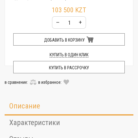
Стекло:
Органическое
103 500 KZT
Особенности:
Часы - Суточники
Гарантия:
12 месяцев
–
+
Упаковка:
Фирменная пластиковая коробочка
ДОБАВИТЬ В КОРЗИНУ
КУПИТЬ В ОДИН КЛИК
КУПИТЬ В РАССРОЧКУ
в сравнение:
в избранное:
Описание
Характеристики