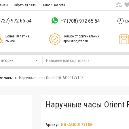
зывы
Обратная связь
Блог / Новости
(727) 972 65 54
+7 (708) 972 65 54
Еж
Более 10 лет на
Только от оригинальных
рынке
производителей
атегории
ие часы
Наручные часы Orient RA-AG0017Y10B
Наручные часы Orient
RA-AG0017Y10B
Артикул: