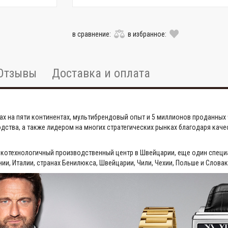
в сравнение:
в избранное:
Отзывы
Доставка и оплата
ах на пяти континентах, мультибрендовый опыт и 5 миллионов проданных ч
ства, а также лидером на многих стратегических рынках благодаря каче
окотехнологичный производственный центр в Швейцарии, еще один специ
ии, Италии, странах Бенилюкса, Швейцарии, Чили, Чехии, Польше и Словак