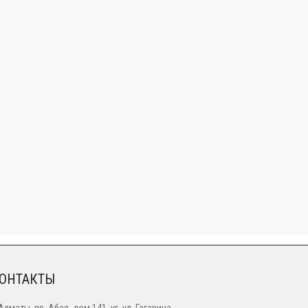
ОНТАКТЫ
 Алматы, пр. Абая, дом 141, уг. ул. Гагарина