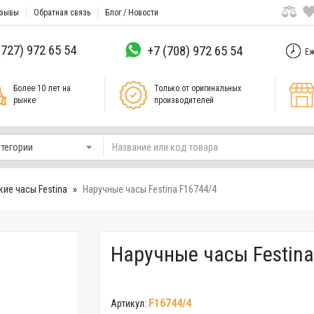
зывы
Обратная связь
Блог / Новости
(727) 972 65 54
+7 (708) 972 65 54
Еж
Более 10 лет на
Только от оригинальных
рынке
производителей
атегории
ие часы Festina
Наручные часы Festina F16744/4
Наручные часы Festina
F16744/4
Артикул: