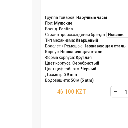
Группа товаров:
Наручные часы
Пол:
Мужские
Бренд:
Festina
Страна происхождения бренда:
Тип механизма:
Кварцевый
Браслет / Ремешок:
Нержавеющая сталь
Корпус:
Нержавеющая сталь
Форма корпуса:
Круглая
Цвет корпуса:
Серебристый
Цвет циферблата:
Черный
Диаметр:
39 mm
Водозащита:
50 м (5 atm)
Стекло:
Минеральное
46 100 KZT
–
Гарантия:
24 месяца