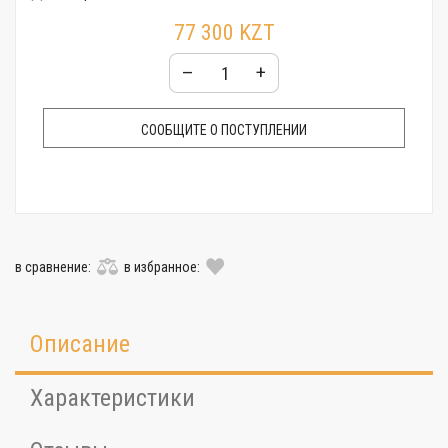
Водозащита:
100 м (10 atm)
77 300 KZT
Стекло:
Сапфировое
Гарантия:
24 месяца
–
+
СООБЩИТЕ О ПОСТУПЛЕНИИ
в сравнение:
в избранное:
Описание
Характеристики