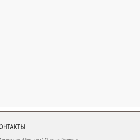
ОНТАКТЫ
 Алматы, пр. Абая, дом 141, уг. ул. Гагарина