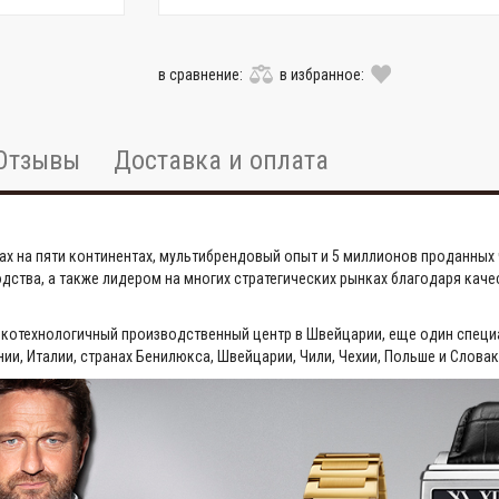
в сравнение:
в избранное:
Отзывы
Доставка и оплата
ах на пяти континентах, мультибрендовый опыт и 5 миллионов проданных ч
ства, а также лидером на многих стратегических рынках благодаря каче
окотехнологичный производственный центр в Швейцарии, еще один специ
ии, Италии, странах Бенилюкса, Швейцарии, Чили, Чехии, Польше и Словак