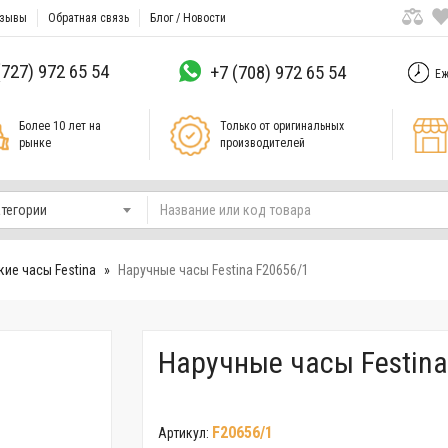
зывы
Обратная связь
Блог / Новости
(727) 972 65 54
+7 (708) 972 65 54
Еж
Более 10 лет на
Только от оригинальных
рынке
производителей
атегории
ие часы Festina
Наручные часы Festina F20656/1
Наручные часы Festina
F20656/1
Артикул: